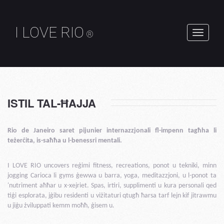
I LOVE RIO
®
navigazzj
toggle
ISTIL TAL-ĦAJJA
Rio de Janeiro saret pijunier internazzjonali fl-impenn tagħha li
teżerċita, is-saħħa u l-benessri mentali.
I LOVE RIO uncovers reġimi fitness, recreations, ponot u tekniki, minn
jogging Carioca li gyms ġewwa u barra, yoga, meditazzjoni, u l-ponot ta
'nutriment aħħar u x-xejriet. Spas, irtiri, supplimenti u kura personali qed
tiġi esplorata, jġibu residenti u viżitaturi qtugħ ħarsa tarf lejn kif jitrawmu
u jiġu żviluppati kemm moħħ, ġisem u.