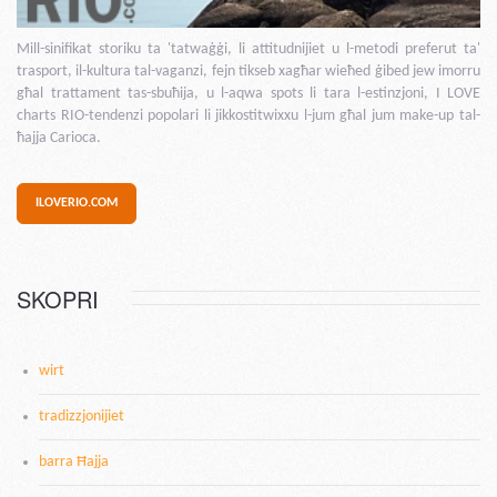
Mill-sinifikat storiku ta 'tatwaġġi, li attitudnijiet u l-metodi preferut ta'
trasport, il-kultura tal-vaganzi, fejn tikseb xagħar wieħed ġibed jew imorru
għal trattament tas-sbuħija, u l-aqwa spots li tara l-estinzjoni, I LOVE
charts RIO-tendenzi popolari li jikkostitwixxu l-jum għal jum make-up tal-
ħajja Carioca.
ILOVERIO.COM
SKOPRI
wirt
tradizzjonijiet
barra Ħajja