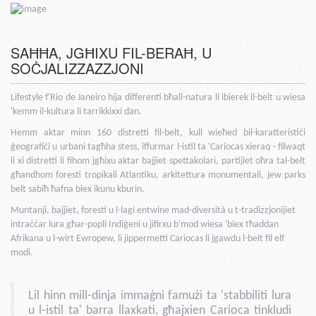
SAĦĦA, JGĦIXU FIL-BERAĦ, U
SOĊJALIZZAZZJONI
Lifestyle f'Rio de Janeiro hija differenti bħall-natura li ibierek il-belt u wiesa
'kemm il-kultura li tarrikkixxi dan.
Hemm aktar minn 160 distretti fil-belt, kull wieħed bil-karatteristiċi
ġeografiċi u urbani tagħha stess, iffurmar l-istil ta 'Cariocas xieraq - filwaqt
li xi distretti li fihom jgħixu aktar bajjiet spettakolari, partijiet oħra tal-belt
għandhom foresti tropikali Atlantiku, arkitettura monumentali, jew parks
belt sabiħ ħafna biex ikunu kburin.
Muntanji, bajjiet, foresti u l-lagi entwine mad-diversità u t-tradizzjonijiet
intraċċar lura għar-popli Indiġeni u jifirxu b'mod wiesa 'biex tħaddan
Afrikana u l-wirt Ewropew, li jippermetti Cariocas li jgawdu l-belt fil elf
modi.
Lil hinn mill-dinja immaġni famużi ta 'stabbiliti lura
u l-istil ta' barra llaxkati, għajxien Carioca tinkludi