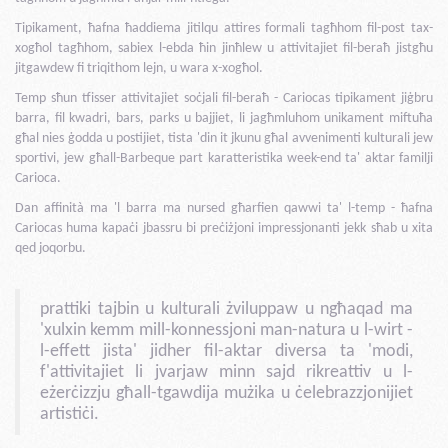
Tipikament, ħafna ħaddiema jitilqu attires formali tagħhom fil-post tax-
xogħol tagħhom, sabiex l-ebda ħin jinħlew u attivitajiet fil-beraħ jistgħu
jitgawdew fi triqithom lejn, u wara x-xogħol.
Temp sħun tfisser attivitajiet soċjali fil-beraħ - Cariocas tipikament jiġbru
barra, fil kwadri, bars, parks u bajjiet, li jagħmluhom unikament miftuħa
għal nies ġodda u postijiet, tista 'din it jkunu għal avvenimenti kulturali jew
sportivi, jew għall-Barbeque part karatteristika week-end ta' aktar familji
Carioca.
Dan affinità ma 'l barra ma nursed għarfien qawwi ta' l-temp - ħafna
Cariocas huma kapaċi jbassru bi preċiżjoni impressjonanti jekk sħab u xita
qed joqorbu.
prattiki tajbin u kulturali żviluppaw u ngħaqad ma
'xulxin kemm mill-konnessjoni man-natura u l-wirt -
l-effett jista' jidher fil-aktar diversa ta 'modi,
f'attivitajiet li jvarjaw minn sajd rikreattiv u l-
eżerċizzju għall-tgawdija mużika u ċelebrazzjonijiet
artistiċi.