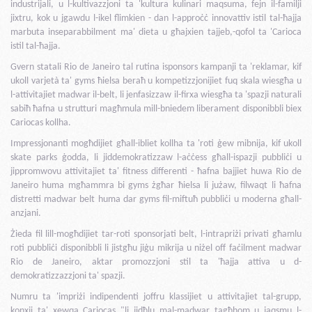
industrijali, u l-kultivazzjoni ta 'kultura kulinari maqsuma, fejn il-familji
jixtru, kok u jgawdu l-ikel flimkien - dan l-approċċ innovattiv istil tal-ħajja
marbuta inseparabbilment ma' dieta u għajxien tajjeb,-qofol ta 'Carioca
istil tal-ħajja.
Gvern statali Rio de Janeiro tal rutina isponsors kampanji ta 'reklamar, kif
ukoll varjetà ta' gyms ħielsa beraħ u kompetizzjonijiet fuq skala wiesgħa u
l-attivitajiet madwar il-belt, li jenfasizzaw il-firxa wiesgħa ta 'spazji naturali
sabiħ ħafna u strutturi magħmula mill-bniedem liberament disponibbli biex
Cariocas kollha.
Impressjonanti mogħdijiet għall-ibliet kollha ta 'roti ġew mibnija, kif ukoll
skate parks ġodda, li jiddemokratizzaw l-aċċess għall-ispazji pubbliċi u
jippromwovu attivitajiet ta' fitness differenti - ħafna bajjiet huwa Rio de
Janeiro huma mgħammra bi gyms żgħar ħielsa li jużaw, filwaqt li ħafna
distretti madwar belt huma dar gyms fil-miftuħ pubbliċi u moderna għall-
anzjani.
Żieda fil lill-mogħdijiet tar-roti sponsorjati belt, l-intrapriżi privati għamlu
roti pubbliċi disponibbli li jistgħu jiġu mikrija u niżel off faċilment madwar
Rio de Janeiro, aktar promozzjoni stil ta 'ħajja attiva u d-
demokratizzazzjoni ta' spazji.
Numru ta 'impriżi indipendenti joffru klassijiet u attivitajiet tal-grupp,
konxji ta' xewqa Cariocas "li jidħlu mal-madwar tagħhom u jaqsmu l-