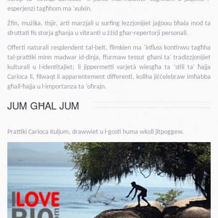
esperjenzi tagħhom ma 'xulxin.
Żfin, mużika, tisjir, arti marzjali u surfing lezzjonijiet jaġixxu bħala mod ta
sfruttati fis storja għanja u vibranti u żżid għar-repertorji personali.
Offerti naturali resplendent tal-belt, flimkien ma 'influss kontinwu tagħha
tal-prattiki minn madwar id-dinja, ffurmaw tessut għani ta' tradizzjonijiet
kulturali u l-identitajiet; li jippermetti varjetà wiesgħa ta 'stili ta' ħajja
Carioca li, filwaqt li apparentement differenti, kollha jiċċelebraw imħabba
għall-ħajja u l-importanza ta 'oħrajn.
JUM GĦAL JUM
Prattiki Carioca Kuljum, drawwiet u l-gosti huma wkoll jitpoggew.