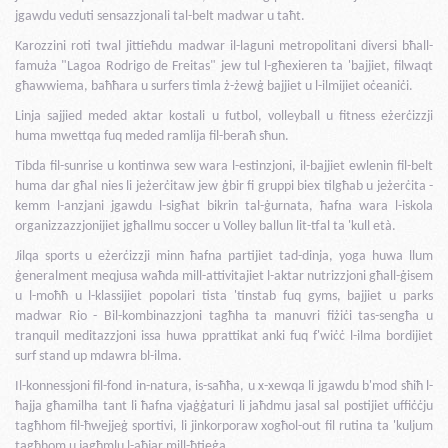
jgawdu veduti sensazzjonali tal-belt madwar u taħt.
Karozzini roti twal jittieħdu madwar il-laguni metropolitani diversi bħall-
famuża "Lagoa Rodrigo de Freitas" jew tul l-għexieren ta 'bajjiet, filwaqt
għawwiema, baħħara u surfers timla ż-żewġ bajjiet u l-ilmijiet oċeaniċi.
Linja sajjied meded aktar kostali u futbol, volleyball u fitness eżerċizzji
huma mwettqa fuq meded ramlija fil-beraħ sħun.
Tibda fil-sunrise u kontinwa sew wara l-estinzjoni, il-bajjiet ewlenin fil-belt
huma dar għal nies li jeżerċitaw jew ġbir fi gruppi biex tilgħab u jeżerċita -
kemm l-anzjani jgawdu l-sigħat bikrin tal-ġurnata, ħafna wara l-iskola
organizzazzjonijiet jgħallmu soccer u Volley ballun lit-tfal ta 'kull età.
Jilqa sports u eżerċizzji minn ħafna partijiet tad-dinja, yoga huwa llum
ġeneralment meqjusa waħda mill-attivitajiet l-aktar nutrizzjoni għall-ġisem
u l-moħħ u l-klassijiet popolari tista 'tinstab fuq gyms, bajjiet u parks
madwar Rio - Bil-kombinazzjoni tagħha ta manuvri fiżiċi tas-sengħa u
tranquil meditazzjoni issa huwa pprattikat anki fuq f'wiċċ l-ilma bordijiet
surf stand up mdawra bl-ilma.
Il-konnessjoni fil-fond in-natura, is-saħħa, u x-xewqa li jgawdu b'mod sħiħ l-
ħajja għamilha tant li ħafna vjaġġaturi li jaħdmu jasal sal postijiet uffiċċju
tagħhom fil-ħwejjeġ sportivi, li jinkorporaw xogħol-out fil rutina ta 'kuljum
tagħhom u jagħmlu l-aħjar mill-ħtieġa.