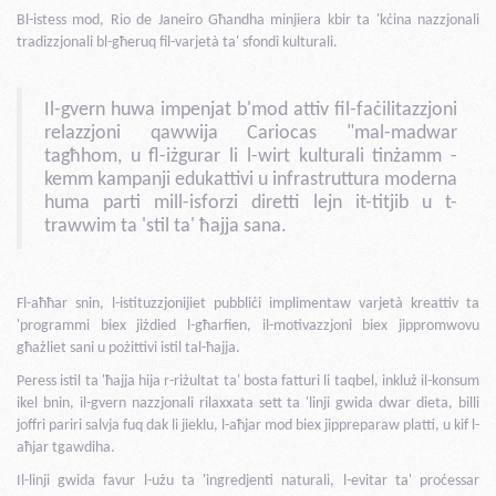
Bl-istess mod, Rio de Janeiro Għandha minjiera kbir ta 'kċina nazzjonali
tradizzjonali bl-għeruq fil-varjetà ta' sfondi kulturali.
Il-gvern huwa impenjat b'mod attiv fil-faċilitazzjoni
relazzjoni qawwija Cariocas "mal-madwar
tagħhom, u fl-iżgurar li l-wirt kulturali tinżamm -
kemm kampanji edukattivi u infrastruttura moderna
huma parti mill-isforzi diretti lejn it-titjib u t-
trawwim ta 'stil ta' ħajja sana.
Fl-aħħar snin, l-istituzzjonijiet pubbliċi implimentaw varjetà kreattiv ta
'programmi biex jiżdied l-għarfien, il-motivazzjoni biex jippromwovu
għażliet sani u pożittivi istil tal-ħajja.
Peress istil ta 'ħajja hija r-riżultat ta' bosta fatturi li taqbel, inkluż il-konsum
ikel bnin, il-gvern nazzjonali rilaxxata sett ta 'linji gwida dwar dieta, billi
joffri pariri salvja fuq dak li jieklu, l-aħjar mod biex jippreparaw platti, u kif l-
aħjar tgawdiha.
Il-linji gwida favur l-użu ta 'ingredjenti naturali, l-evitar ta' proċessar