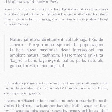
u l-ħolqien ta' spazji rikreattivi u riżorsi.
Diversi intrapriżi privati tfittex ukoll biex jilqgħu għan-natura attiva u barra
ta 'abitanti u jikkontribwixxu billi joffru klassijiet u attivitajiet biex itejbu
fitness u jtejbu l-ħiliet, iżomm aġġornat ma' l-tendenzi dinjija aħħar filwaqt
jtuha spin Carioca.
Natura jaffettwa direttament istil tal-ħajja f'Rio de
Janeiro - Porzjon impressjonanti tal-popolazzjoni
tal-belt huwa passjonat dwar interazzjoni ma
ambjent naturali tagħhom: l-assortiment unika ta
'bajjiet urbani, laguni-ġenb baħar, parks naturali,
ġonna, foresti, u muntanji blat.
Il-klima sħuna jagħmel sports u recreations fitness l-aktar attraenti u f'kull
park u l-bajja wieħed jista 'jsib armati ta' tmexxija Cariocas, iċ-ċikliżmu,
eżerċizzju u playing sports.
Residenti u viżitaturi tal-belt regolarment jagħmlu eskursjonijiet up fis-
għoljiet li jarrikkixxu l-parks metropolitani kbar bħall- "Parque da Tijuca"
jew il- "Parque da Pedra Branca", scrambling permezz boskijiet u sa blat li