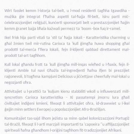
Wirt fasslet kemm l-istorja tal-belt, u l-mod residenti tagħha tgawdiha -
mużika ġie integrat f'ħafna aspetti tal-ħajja fil-belt, isiru parti miċ-
ċelebrazzjonijiet reliġjużi, kunċerti sponsorjati belt u prestazzjonijiet ħajjin
kemm ġranet bajja bħala każwali permezz ta 'boom -box fuq ir-ramel.
Ikel frisk hija parti vitali ta 'stil ta' ħajja lokali - Karatteristika charming u
għal żmien twil mir-rutina Carioca ta 'kull ġimgħa huwa shopping għal
prodotti tal-merċa f'fiera lokali, fejn il-klijenti qabbad direttament mal-
prodott tal-art tagħhom.
Kull lokal għandu frott ta 'kull ġimgħa mill-inqas wieħed u l-ħaxix, fejn il-
klijenti Amble tul navi Għażla tal-ingredjenti ħafna ifjen bi prezzijiet
raġonevoli, b'togħma kampjuni Delicious u jiċċettjaw cheerfully mal-lokal u
negozjanti oħra.
Attivitajiet u l-prattiċi ta 'kuljum kienu stabbiliti wkoll u influwenzati mill-
syncretism Carioca karatteristika - Xi passatempi jmorru lura għall
ċiviltajiet indiġeni kmieni, filwaqt li attivitajiet oħra, id-drawwiet u l-ikel
ġejjin minn settlers Ewropej u popolazzjonijiet Afro-Brażiljan.
Komunitajiet tas-sajd ilhom jeżistu sa minn qabel kolonizzazzjoni Portugiż
tal-Brażil, filwaqt li l-arti marzjali importanti ta 'capoeira "u affiljazzjonijiet
spiritwali ħafna għandhom l-oriġini tagħhom fit-tradizzjonijiet Afrikani.