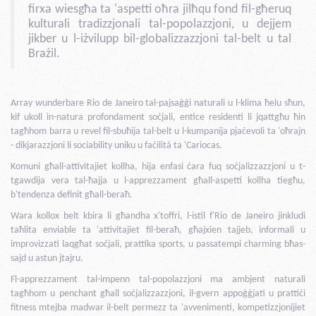
firxa wiesgħa ta 'aspetti oħra jilħqu fond fil-għeruq
kulturali tradizzjonali tal-popolazzjoni, u dejjem
jikber u l-iżvilupp bil-globalizzazzjoni tal-belt u tal
Brażil.
Array wunderbare Rio de Janeiro tal-pajsaġġi naturali u l-klima ħelu sħun,
kif ukoll in-natura profondament soċjali, entice residenti li jqattgħu ħin
tagħhom barra u revel fil-sbuħija tal-belt u l-kumpanija pjaċevoli ta 'oħrajn
- dikjarazzjoni li sociability uniku u faċilità ta 'Cariocas.
Komuni għall-attivitajiet kollha, hija enfasi ċara fuq soċjalizzazzjoni u t-
tgawdija vera tal-ħajja u l-apprezzament għall-aspetti kollha tiegħu,
b'tendenza definit għall-beraħ.
Wara kollox belt kbira li għandha x'toffri, l-istil f'Rio de Janeiro jinkludi
taħlita enviable ta 'attivitajiet fil-beraħ, għajxien tajjeb, informali u
improvizzati laqgħat soċjali, prattika sports, u passatempi charming bħas-
sajd u astun jtajru.
Fl-apprezzament tal-impenn tal-popolazzjoni ma ambjent naturali
tagħhom u penchant għall soċjalizzazzjoni, il-gvern appoġġjati u prattiċi
fitness mtejba madwar il-belt permezz ta 'avvenimenti, kompetizzjonijiet