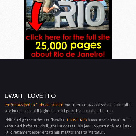
DWAR I LOVE RIO
Preżentazzjoni ta '
Rio de Janeiro
ma 'interpretazzjoni soċjali, kulturali u
storiku ta' l-aspetti li jagħmlu l-belt l-gem sbieħ u unika li hu llum.
Iddisinjati għat-turiżmu ta 'kwalità,
I LOVE RIO
huwa stroll virtwali tul il-
kantunieri ħafna ta 'Rio li, għal nuqqas ta' ħin jew l-opportunità, ma jistax
jiġi direttament esperjenzati mill-maġġoranza ta 'viżitaturi.