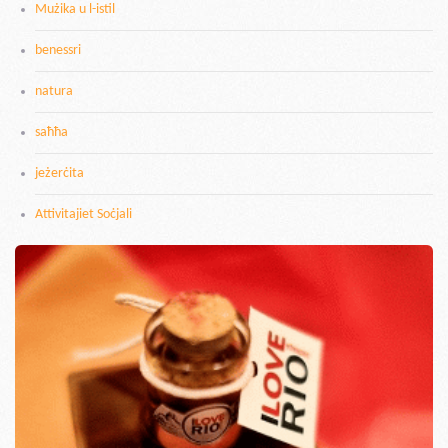
Mużika u l-istil
benessri
natura
saħħa
jeżerċita
Attivitajiet Soċjali